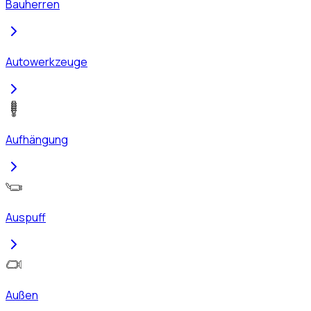
Bauherren
Autowerkzeuge
Aufhängung
Auspuff
Außen