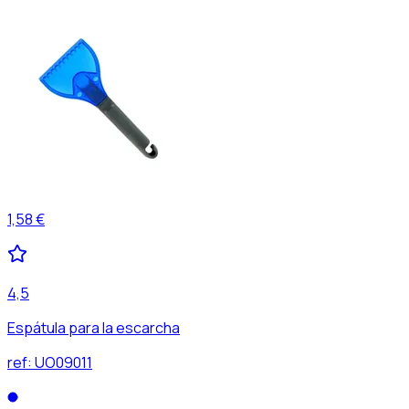
1,58 €
4,5
Espátula para la escarcha
ref:
UO09011