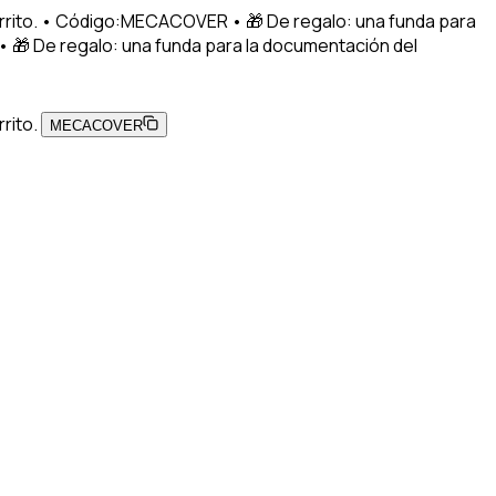
carrito. • Código:MECACOVER • 🎁 De regalo: una funda para
 🎁 De regalo: una funda para la documentación del
rito.
MECACOVER