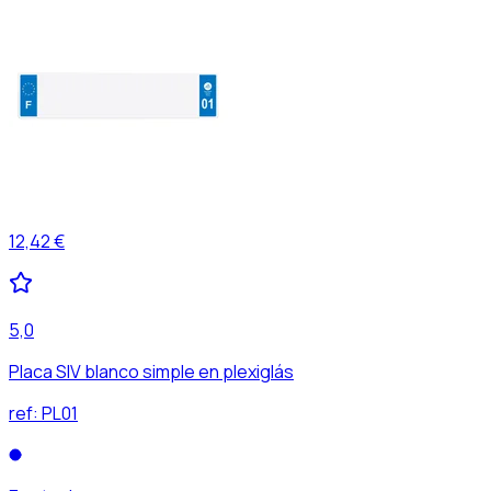
12,42 €
5,0
Placa SIV blanco simple en plexiglás
ref:
PL01