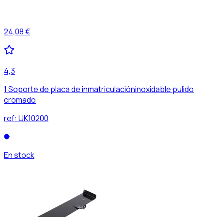
24,08 €
4,3
1 Soporte de placa de inmatriculacióninoxidable pulido
cromado
ref:
UK10200
En stock