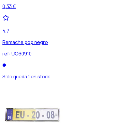
0,33 €
4,7
Remache pop negro
ref:
UC60910
Solo queda 1 en stock