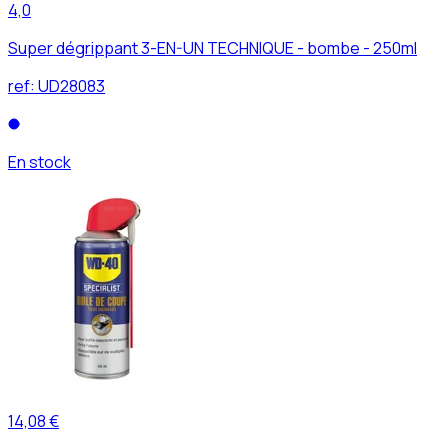
4,0
Super dégrippant 3-EN-UN TECHNIQUE - bombe - 250ml
ref:
UD28083
En stock
14,08 €