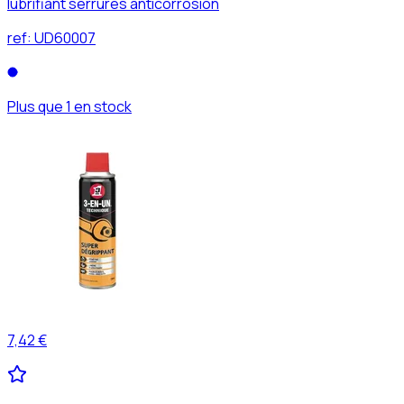
lubrifiant serrures anticorrosion
ref:
UD60007
Plus que 1 en stock
7,42 €