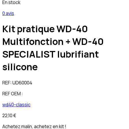
En stock
0 avis
Kit pratique WD-40
Multifonction + WD-40
SPECIALIST lubrifiant
silicone
REF:
UD60004
REF OEM :
wd40-classic
22,10 €
Achetez malin, achetez en kit !