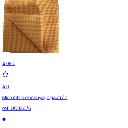
4,08 €
4,0
Microfibre d'essuyage gaufrée
ref:
UC04476