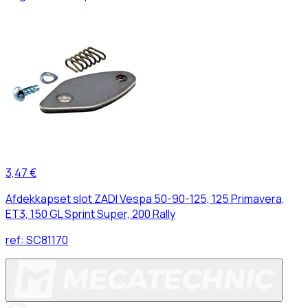
3,47 €
Afdekkapset slot ZADI Vespa 50-90-125, 125 Primavera,
ET3, 150 GL Sprint Super, 200 Rally
ref:
SC81170