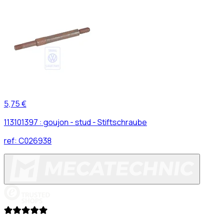
5,75 €
113101397 : goujon - stud - Stiftschraube
ref:
C026938