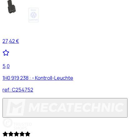
27,42 €
5,0
1H0 919 238 : - Kontroll-Leuchte
ref:
C254752