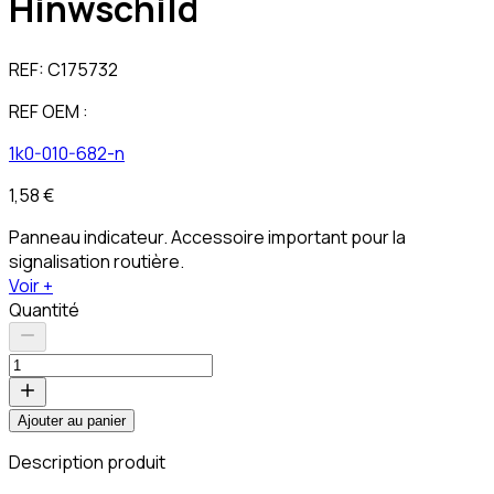
Hinwschild
REF:
C175732
REF OEM :
1k0-010-682-n
1,58 €
Panneau indicateur. Accessoire important pour la
signalisation routière.
Voir +
Quantité
Ajouter au panier
Description produit
C