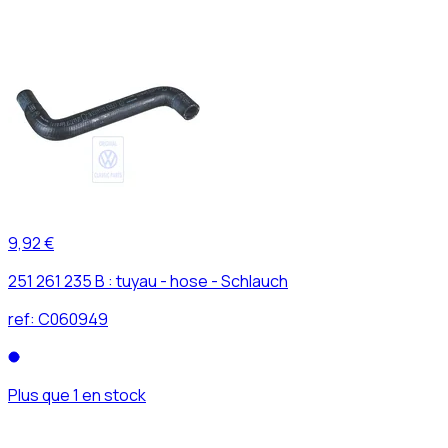
9,92 €
251 261 235 B : tuyau - hose - Schlauch
ref:
C060949
Plus que 1 en stock