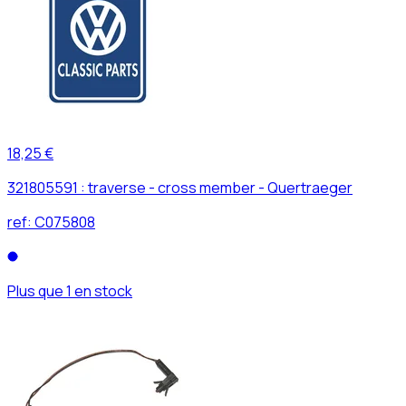
18,25 €
321805591 : traverse - cross member - Quertraeger
ref:
C075808
Plus que 1 en stock