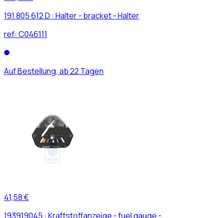
191 805 612 D : Halter - bracket - Halter
ref:
C046111
Auf Bestellung, ab 22 Tagen
41,58 €
193919045 : Kraftstoffanzeige - fuel gauge -