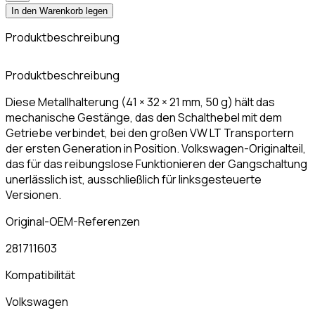
In den Warenkorb legen
Produktbeschreibung
K
Produktbeschreibung
Diese Metallhalterung (41 × 32 × 21 mm, 50 g) hält das
mechanische Gestänge, das den Schalthebel mit dem
Getriebe verbindet, bei den großen VW LT Transportern
der ersten Generation in Position. Volkswagen-Originalteil,
das für das reibungslose Funktionieren der Gangschaltung
unerlässlich ist, ausschließlich für linksgesteuerte
Versionen.
Original-OEM-Referenzen
281711603
Kompatibilität
Volkswagen