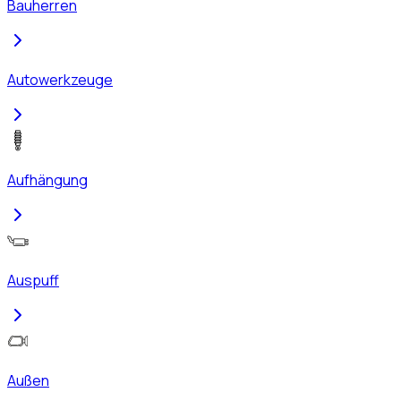
Bauherren
Autowerkzeuge
Aufhängung
Auspuff
Außen