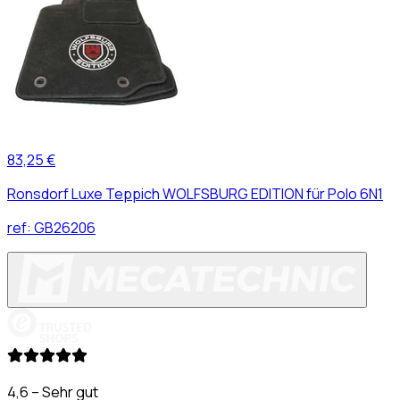
83,25 €
Ronsdorf Luxe Teppich WOLFSBURG EDITION für Polo 6N1
ref:
GB26206
4,6 – Sehr gut