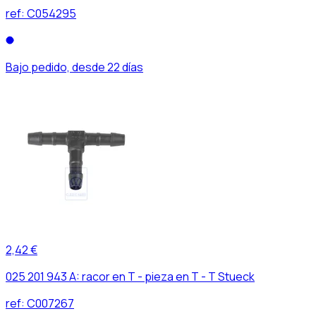
ref:
C054295
Bajo pedido, desde 22 días
2,42 €
025 201 943 A: racor en T - pieza en T - T Stueck
ref:
C007267