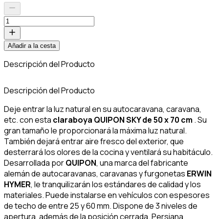
Añadir a la cesta
Descripción del Producto
C
Descripción del Producto
Deje entrar la luz natural en su autocaravana, caravana,
etc. con esta
claraboya QUIPON SKY de 50 x 70 cm
. Su
gran tamaño le proporcionará la máxima luz natural.
También dejará entrar aire fresco del exterior, que
desterrará los olores de la cocina y ventilará su habitáculo.
Desarrollada por
QUIPON
, una marca del fabricante
alemán de autocaravanas, caravanas y furgonetas
ERWIN
HYMER
, le tranquilizarán los estándares de calidad y los
materiales. Puede instalarse en vehículos con espesores
de techo de entre 25 y 60 mm. Dispone de 3 niveles de
apertura, además de la posición cerrada. Persiana