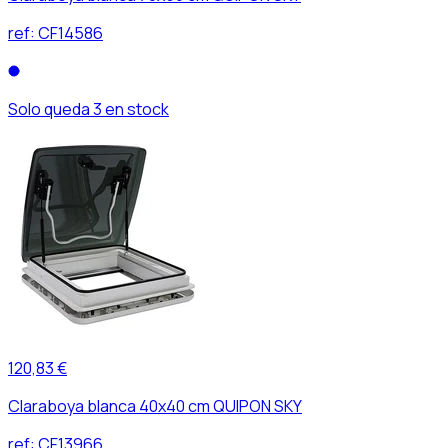
ref:
CF14586
Solo queda 3 en stock
120,83 €
Claraboya blanca 40x40 cm QUIPON SKY
ref:
CF13966