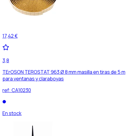
17,42 €
3,8
TErOSON TEROSTAT 963 Ø 8 mm masilla en tiras de 5 m
para ventanas y claraboyas
ref:
CA10230
En stock