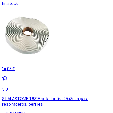
En stock
14,08 €
5,0
SIKALASTOMER 831E sellador tira 25x3mm para
respiraderos, perfiles