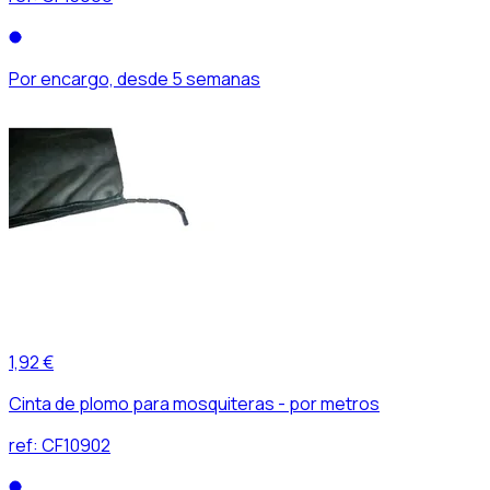
Por encargo, desde 5 semanas
1,92 €
Cinta de plomo para mosquiteras - por metros
ref:
CF10902