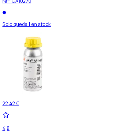
ref:
CA10270
Solo queda 1 en stock
22,42 €
4,8