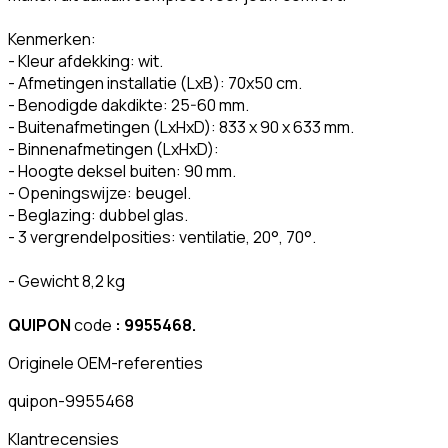
Kenmerken:
- Kleur afdekking: wit.
- Afmetingen installatie (LxB): 70x50 cm.
- Benodigde dakdikte: 25-60 mm.
- Buitenafmetingen (LxHxD): 833 x 90 x 633 mm.
- Binnenafmetingen (LxHxD):
- Hoogte deksel buiten: 90 mm.
- Openingswijze: beugel.
- Beglazing: dubbel glas.
- 3 vergrendelposities: ventilatie, 20°, 70°.
- Gewicht 8,2 kg
QUIPON
code
: 9955468.
Originele OEM-referenties
quipon-9955468
Klantrecensies