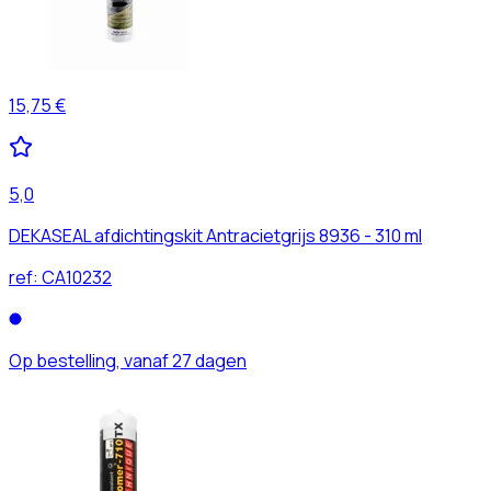
15,75 €
5,0
DEKASEAL afdichtingskit Antracietgrijs 8936 - 310 ml
ref:
CA10232
Op bestelling, vanaf 27 dagen