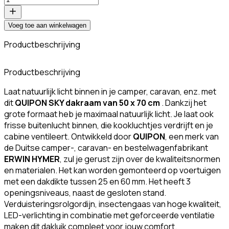
Voeg toe aan winkelwagen
Productbeschrijving
K
Productbeschrijving
Laat natuurlijk licht binnen in je camper, caravan, enz. met
dit
QUIPON SKY dakraam van 50 x 70 cm
. Dankzij het
grote formaat heb je maximaal natuurlijk licht. Je laat ook
frisse buitenlucht binnen, die kookluchtjes verdrijft en je
cabine ventileert. Ontwikkeld door
QUIPON
, een merk van
de Duitse camper-, caravan- en bestelwagenfabrikant
ERWIN HYMER
, zul je gerust zijn over de kwaliteitsnormen
en materialen. Het kan worden gemonteerd op voertuigen
met een dakdikte tussen 25 en 60 mm. Het heeft 3
openingsniveaus, naast de gesloten stand.
Verduisteringsrolgordijn, insectengaas van hoge kwaliteit,
LED-verlichting in combinatie met geforceerde ventilatie
maken dit dakluik compleet voor jouw comfort.