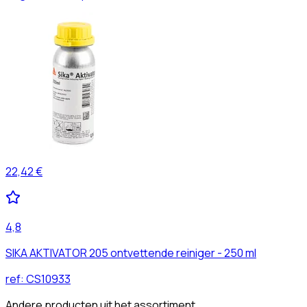
22,42 €
4,8
SIKA AKTIVATOR 205 ontvettende reiniger - 250 ml
ref:
CS10933
Andere producten uit het assortiment