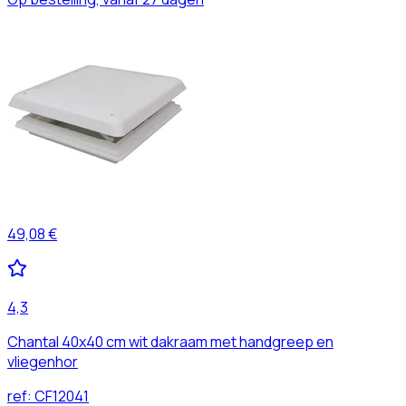
49,08 €
4,3
Chantal 40x40 cm wit dakraam met handgreep en
vliegenhor
ref:
CF12041