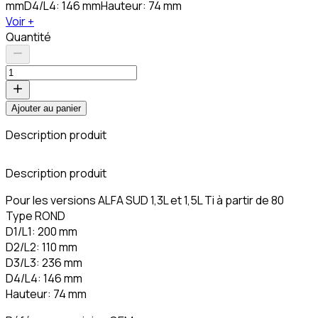
mmD4/L4: 146 mmHauteur: 74 mm
Voir +
Quantité
Ajouter au panier
Description produit
C
Description produit
Pour les versions ALFA SUD 1,3L et 1,5L Ti à partir de 80
Type ROND
D1/L1: 200 mm
D2/L2: 110 mm
D3/L3: 236 mm
D4/L4: 146 mm
Hauteur: 74 mm