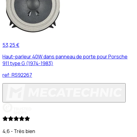
53,25 €
Haut-parleur 40W dans panneau de porte pour Porsche
911 type G (1974-1983)
ref:
RS92267
4,6 - Très bien