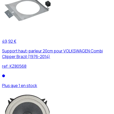
49,92 €
Support haut-parleur 20cm pour VOLKSWAGEN Combi
Clipper Brazil (1976-2014)
ref:
KZ80568
Plus que 1 en stock