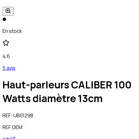
En stock
4,6
5 avis
Haut-parleurs CALIBER 100
Watts diamètre 13cm
REF:
UB01298
REF OEM :
cds13