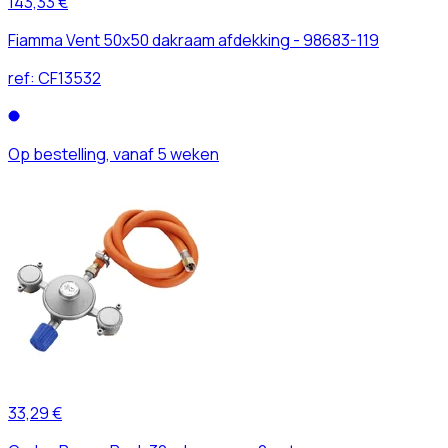
143,33 €
Fiamma Vent 50x50 dakraam afdekking - 98683-119
ref:
CF13532
Op bestelling, vanaf 5 weken
33,29 €