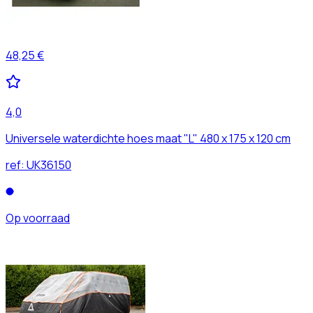
48,25 €
4,0
Universele waterdichte hoes maat "L" 480 x 175 x 120 cm
ref:
UK36150
Op voorraad