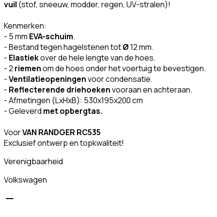
vuil
(stof, sneeuw, modder, regen, UV-stralen)!
Kenmerken:
- 5 mm
EVA-schuim
.
- Bestand tegen hagelstenen tot
Ø
12 mm.
-
Elastiek
over de hele lengte van de hoes.
- 2
riemen
om de hoes onder het voertuig te bevestigen.
-
Ventilatieopeningen
voor condensatie.
-
Reflecterende driehoeken
vooraan en achteraan.
- Afmetingen (LxHxB): 530x195x200 cm
- Geleverd
met opbergtas.
Voor
VAN RANDGER RC535
Exclusief ontwerp en topkwaliteit!
Verenigbaarheid
Volkswagen