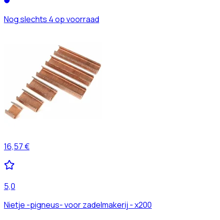
Nog slechts 4 op voorraad
16,57 €
5,0
Nietje -pigneus- voor zadelmakerij - x200