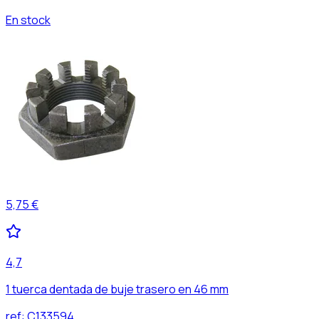
En stock
5,75 €
4,7
1 tuerca dentada de buje trasero en 46 mm
ref:
C133594