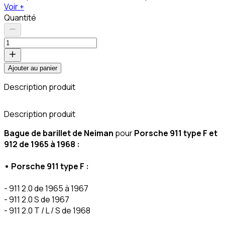
Voir +
Quantité
Ajouter au panier
Description produit
C
Description produit
Bague de barillet de Neiman
pour
Porsche 911 type F et
912 de 1965 à 1968 :
• Porsche 911 type F :
- 911 2.0 de 1965 à 1967
- 911 2.0 S de 1967
- 911 2.0 T / L / S de 1968