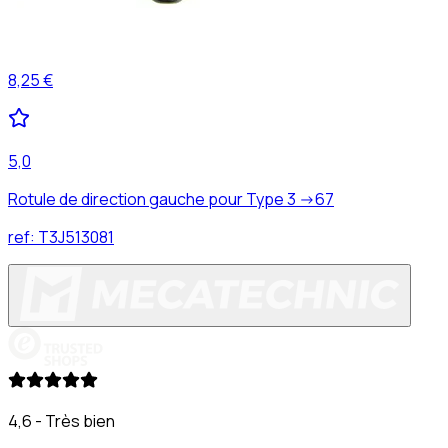
8,25 €
5,0
Rotule de direction gauche pour Type 3 ->67
ref:
T3J513081
4,6 - Très bien