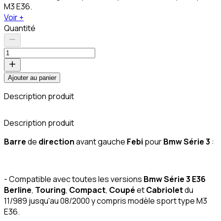
M3 E36.
Voir +
Quantité
Ajouter au panier
Description produit
C
Description produit
Barre
de
direction
avant gauche
Febi
pour
Bmw Série 3
:
- Compatible avec toutes les versions
Bmw Série 3 E36
Berline
,
Touring
,
Compact
,
Coupé
et
Cabriolet
du
11/989 jusqu'au 08/2000 y compris modèle sport type M3
E36.