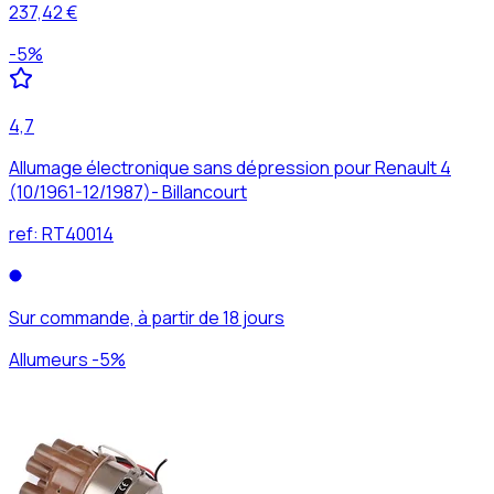
237,42 €
-
5
%
4,7
Allumage électronique sans dépression pour Renault 4
(10/1961-12/1987)- Billancourt
ref:
RT40014
Sur commande, à partir de 18 jours
Allumeurs -5%