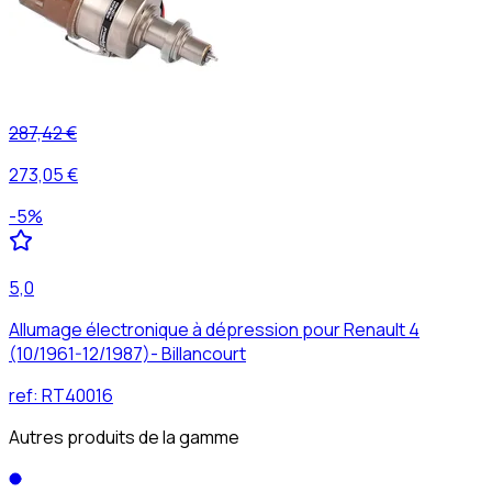
287,42 €
273,05 €
-
5
%
5,0
Allumage électronique à dépression pour Renault 4
(10/1961-12/1987)- Billancourt
ref:
RT40016
Autres produits de la gamme