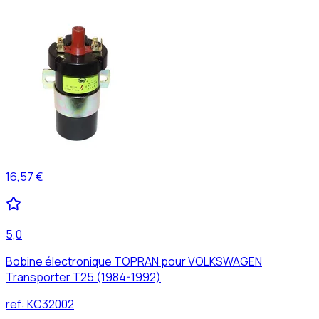
16,57 €
5,0
Bobine électronique TOPRAN pour VOLKSWAGEN
Transporter T25 (1984-1992)
ref:
KC32002