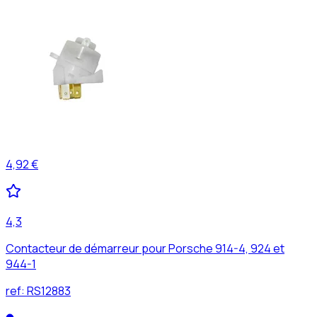
4,92 €
4,3
Contacteur de démarreur pour Porsche 914-4, 924 et
944-1
ref:
RS12883