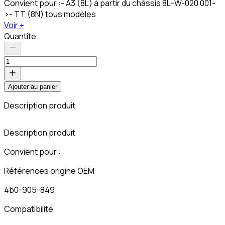
Convient pour :- A3 (8L) à partir du châssis 8L-W-020 001-
>- TT (8N) tous modèles
Voir +
Quantité
Ajouter au panier
Description produit
C
Description produit
Convient pour :
Références origine OEM
4b0-905-849
Compatibilité