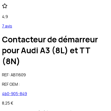
4,9
7 avis
Contacteur de démarreur
pour Audi A3 (8L) et TT
(8N)
REF:
AB11609
REF OEM :
4b0-905-849
8,25 €