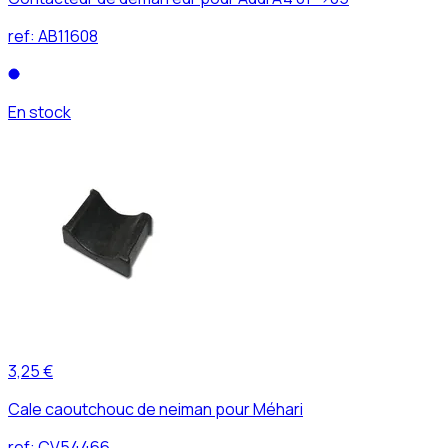
ref:
AB11608
En stock
3,25 €
Cale caoutchouc de neiman pour Méhari
ref:
CV54466