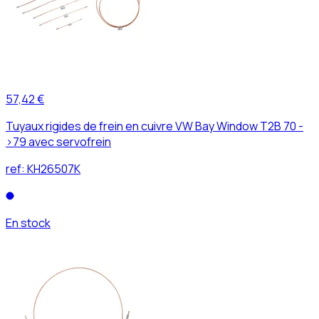
57,42 €
Tuyaux rigides de frein en cuivre VW Bay Window T2B 70 -
>79 avec servofrein
ref:
KH26507K
En stock