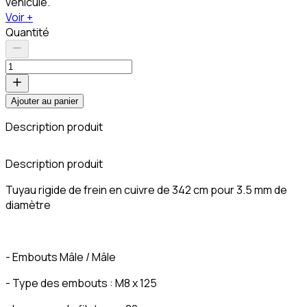
véhicule.
Voir +
Quantité
Ajouter au panier
Description produit
C
Description produit
Tuyau rigide de frein en cuivre de 342 cm pour 3.5 mm de
diamètre
- Embouts Mâle / Mâle
- Type des embouts : M8 x 125