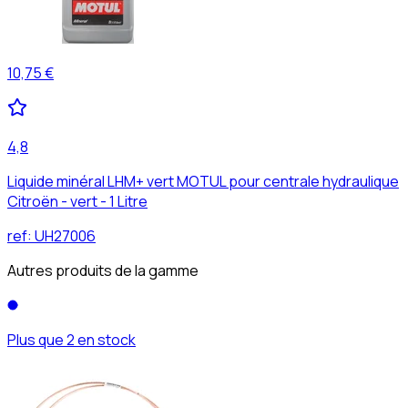
10,75 €
4,8
Liquide minéral LHM+ vert MOTUL pour centrale hydraulique
Citroën - vert - 1 Litre
ref:
UH27006
Autres produits de la gamme
Plus que 2 en stock