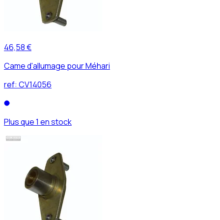
46,58 €
Came d'allumage pour Méhari
ref:
CV14056
Plus que 1 en stock