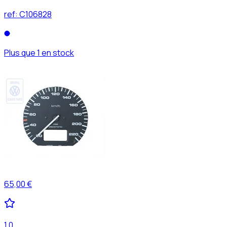
ref:
C106828
Plus que 1 en stock
65,00 €
1,0