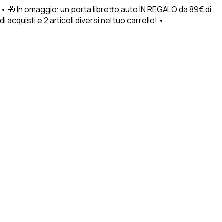
 • 🎁 In omaggio: un porta libretto auto IN REGALO da 89€ di
cquisti e 2 articoli diversi nel tuo carrello! •