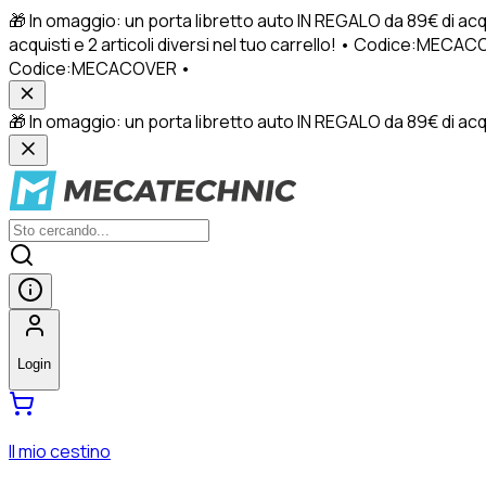
🎁 In omaggio: un porta libretto auto IN REGALO da 89€ di acq
acquisti e 2 articoli diversi nel tuo carrello! • Codice:MECACO
Codice:MECACOVER •
🎁 In omaggio: un porta libretto auto IN REGALO da 89€ di acquis
Login
Il mio cestino