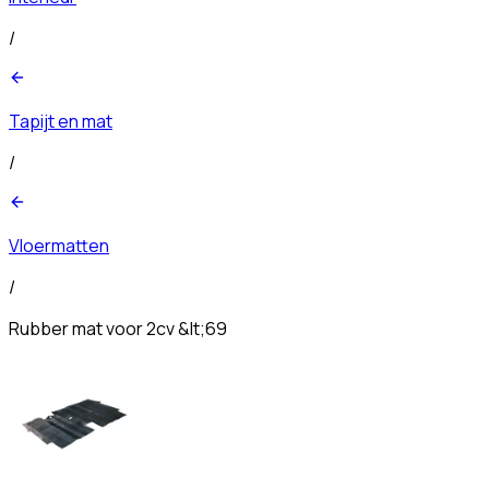
/
Tapijt en mat
/
Vloermatten
/
Rubber mat voor 2cv &lt;69