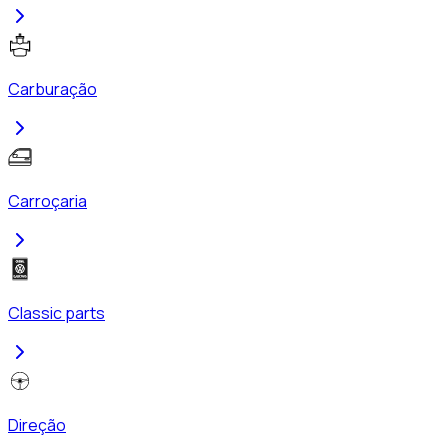
Carburação
Carroçaria
Classic parts
Direção