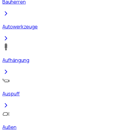
Bauherren
Autowerkzeuge
Aufhängung
Auspuff
Außen