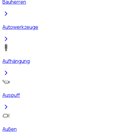
Bauherren
Autowerkzeuge
Aufhängung
Auspuff
Außen