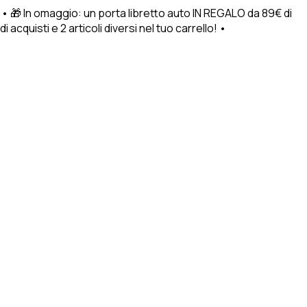
 • 🎁 In omaggio: un porta libretto auto IN REGALO da 89€ di
cquisti e 2 articoli diversi nel tuo carrello! •