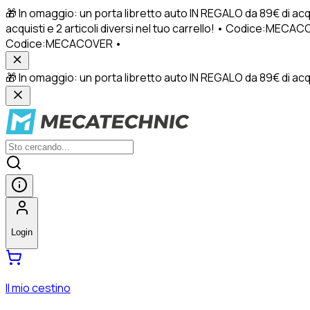
🎁 In omaggio: un porta libretto auto IN REGALO da 89€ di acq
acquisti e 2 articoli diversi nel tuo carrello! • Codice:MECACO
Codice:MECACOVER •
🎁 In omaggio: un porta libretto auto IN REGALO da 89€ di acquis
Login
Il mio cestino