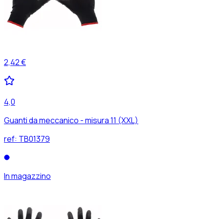
2,42 €
4,0
Guanti da meccanico - misura 11 (XXL)
ref:
TB01379
In magazzino