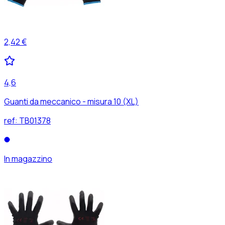
2,42 €
4,6
Guanti da meccanico - misura 10 (XL)
ref:
TB01378
In magazzino