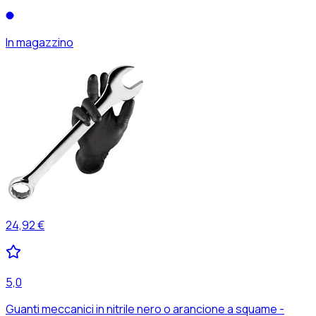
In magazzino
24,92 €
5,0
Guanti meccanici in nitrile nero o arancione a squame -