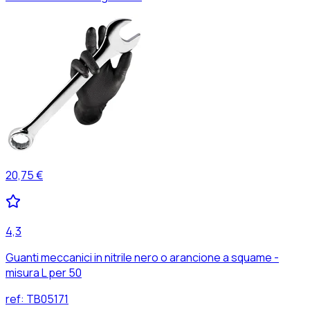
20,75 €
4,3
Guanti meccanici in nitrile nero o arancione a squame -
misura L per 50
ref:
TB05171