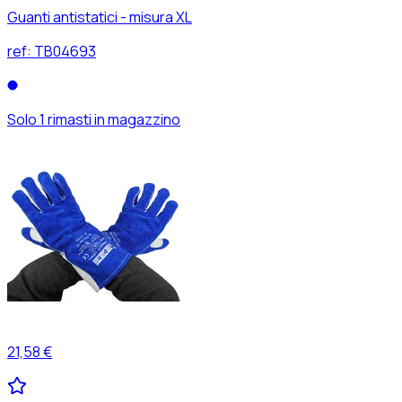
Guanti antistatici - misura XL
ref:
TB04693
Solo 1 rimasti in magazzino
21,58 €