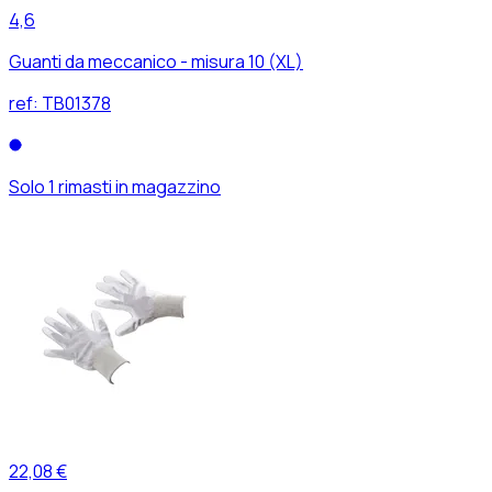
4,6
Guanti da meccanico - misura 10 (XL)
ref:
TB01378
Solo 1 rimasti in magazzino
22,08 €