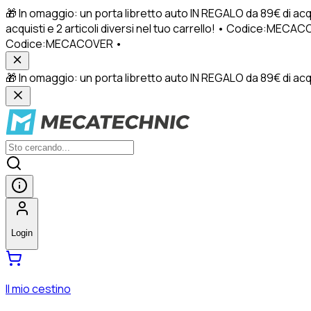
🎁 In omaggio: un porta libretto auto IN REGALO da 89€ di acq
acquisti e 2 articoli diversi nel tuo carrello! • Codice:MECACO
Codice:MECACOVER •
🎁 In omaggio: un porta libretto auto IN REGALO da 89€ di acquis
Login
Il mio cestino