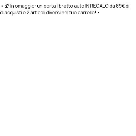
 • 🎁 In omaggio: un porta libretto auto IN REGALO da 89€ di
cquisti e 2 articoli diversi nel tuo carrello! •