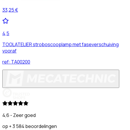
33,25 €
4,5
TOOLATELIER stroboscooplamp met faseverschuiving
vooraf
ref:
TA00200
4,6 - Zeer goed
op + 3 584 beoordelingen