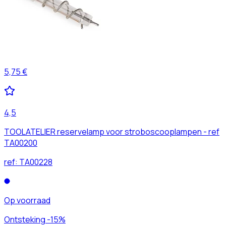
5,75 €
4,5
TOOLATELIER reservelamp voor stroboscooplampen - ref
TA00200
ref:
TA00228
Op voorraad
Ontsteking -15%