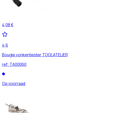
4,08 €
4,6
Bougie vonkentester TOOLATELIER
ref:
TA00060
Op voorraad