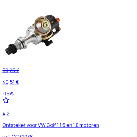
58,25 €
49,51 €
-
15
%
4,2
Ontsteker voor VW Golf 1 1.6 en 1.8 motoren
ref:
GC32038