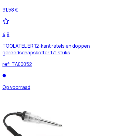
91,58 €
4,8
TOOLATELIER 12-kant ratels en doppen
gereedschapskoffer 171 stuks
ref:
TA00052
Op voorraad