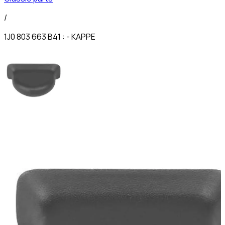
/
1J0 803 663 B41 : - KAPPE