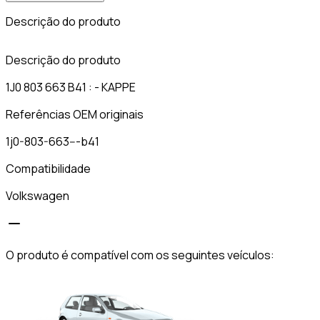
Descrição do produto
C
Descrição do produto
1J0 803 663 B41 : - KAPPE
Referências OEM originais
1j0-803-663---b41
Compatibilidade
Volkswagen
O produto é compatível com os seguintes veículos: