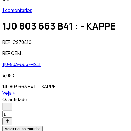
1 comentários
1J0 803 663 B41 : - KAPPE
REF:
C278419
REF OEM :
1j0-803-663---b41
4,08 €
1J0 803 663 B41 : - KAPPE
Veja +
Quantidade
Adicionar ao carrinho