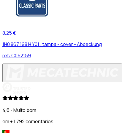
8,25 €
1H0 867 198 H Y01 : tampa - cover - Abdeckung
ref:
C052159
4,6 - Muito bom
em + 1 792 comentários