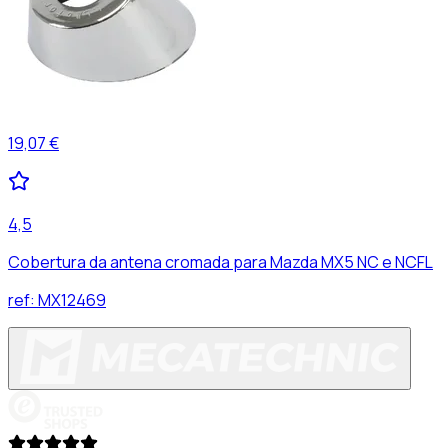
19,07 €
4,5
Cobertura da antena cromada para Mazda MX5 NC e NCFL
ref:
MX12469