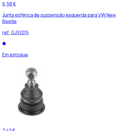
6,58 €
Junta esférica de suspensão esquerda para VW New
Beetle
ref:
GJ51215
Em estoque
7,42 €