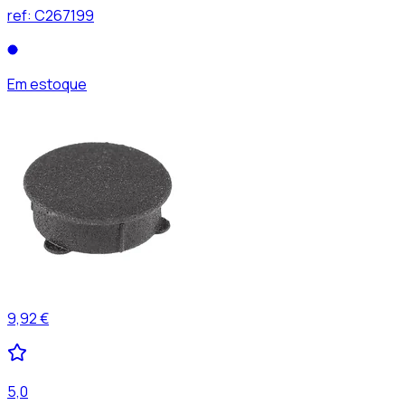
ref:
C267199
Em estoque
9,92 €
5,0