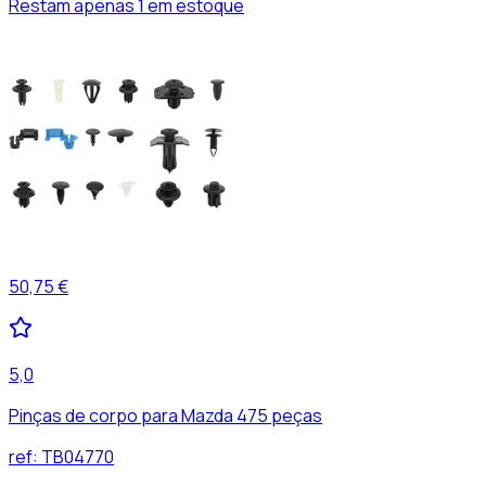
Restam apenas 1 em estoque
50,75 €
5,0
Pinças de corpo para Mazda 475 peças
ref:
TB04770