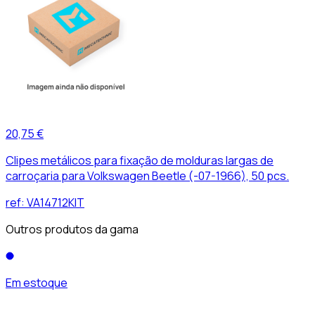
20,75 €
Clipes metálicos para fixação de molduras largas de
carroçaria para Volkswagen Beetle (-07-1966), 50 pcs.
ref:
VA14712KIT
Outros produtos da gama
Em estoque