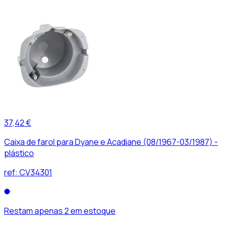
37,42 €
Caixa de farol para Dyane e Acadiane (08/1967-03/1987) -
plástico
ref:
CV34301
Restam apenas 2 em estoque