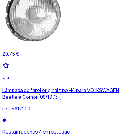
20,75 €
4,3
Lâmpada de farol original tipo H4 para VOLKSWAGEN
Beetle e Combi (08/1973-)
ref:
VA17200
Restam apenas 4 em estoque