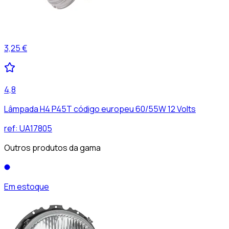
3,25 €
4,8
Lâmpada H4 P45T código europeu 60/55W 12 Volts
ref:
UA17805
Outros produtos da gama
Em estoque