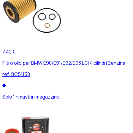
7,42 €
Filtro olio per BMW E90/E91/E92/E93 LCI 4 cilindri Benzina
ref:
BC51158
Solo 1 rimasti in magazzino