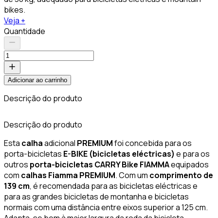
bikes.
Veja +
Quantidade
Adicionar ao carrinho
Descrição do produto
C
Descrição do produto
Esta
calha
adicional
PREMIUM
foi concebida para os
porta-bicicletas
E-BIKE (bicicletas eléctricas)
e para os
outros
porta-bicicletas CARRY Bike FIAMMA
equipados
com
calhas Fiamma PREMIUM
. Com um
comprimento de
139 cm
, é recomendada para as bicicletas eléctricas e
para as grandes bicicletas de montanha e bicicletas
normais com uma distância entre eixos superior a 125 cm.
Adapta-se bem à maior largura da roda da bicicleta.