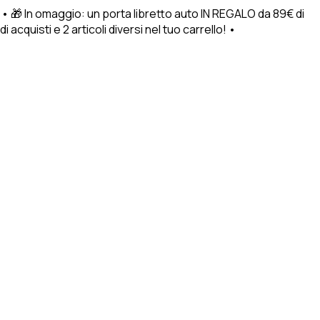
 • 🎁 In omaggio: un porta libretto auto IN REGALO da 89€ di
cquisti e 2 articoli diversi nel tuo carrello! •