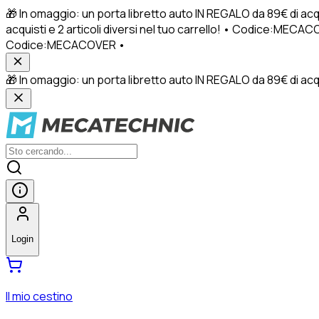
🎁 In omaggio: un porta libretto auto IN REGALO da 89€ di acq
acquisti e 2 articoli diversi nel tuo carrello! • Codice:MECACO
Codice:MECACOVER •
🎁 In omaggio: un porta libretto auto IN REGALO da 89€ di acquis
Login
Il mio cestino